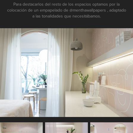
Para destacarlos del resto de los espacios optamos por la
colocación de un empapelado de
@menthawallpapers
, adaptado
a las tonalidades que necesitábamos.