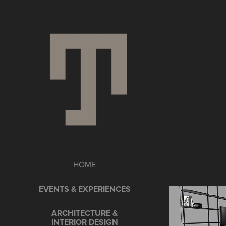
HOME
EVENTS & EXPERIENCES
ARCHITECTURE &
INTERIOR DESIGN